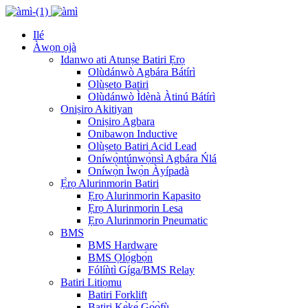
Ilé
Àwọn ọjà
Idanwo ati Atunṣe Batiri Ẹrọ
Olùdánwò Agbára Bátírì
Olùṣeto Batiri
Olùdánwò Ìdènà Àtinú Bátírì
Oniṣiro Akitiyan
Oniṣiro Agbara
Onibawọn Inductive
Olùṣeto Batiri Acid Lead
Oníwọ̀ntúnwọ̀nsì Agbára Ńlá
Oníwọ̀n Ìwọ̀n Àyípadà
Ẹ̀rọ Alurinmorin Batiri
Ẹrọ Alurinmorin Kapasito
Ẹrọ Alurinmorin Lesa
Ẹrọ Alurinmorin Pneumatic
BMS
BMS Hardware
BMS Ọlọ́gbọ́n
Fólíǹtì Gíga/BMS Relay
Batiri Litiọmu
Batiri Forklift
Batiri Kẹ̀kẹ́ Gọ́ọ̀fù