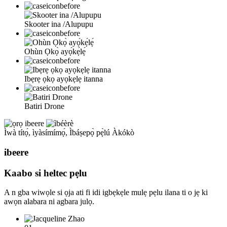
Skooter ina /Alupupu
Ohùn Ọkọ̀ ayọ́kẹ́lẹ́
Ibẹrẹ ọkọ ayọkẹlẹ itanna
Batiri Drone
Ìwà títọ́, ìyàsímímọ́, Ìbáṣepọ̀ pẹ̀lú Àkókò
ibeere
Kaabo si heltec
pẹlu
A n gba wiwọle si ọja ati fi idi igbẹkẹle mulẹ pẹlu ilana ti o jẹ ki
awọn alabara ni agbara julọ.