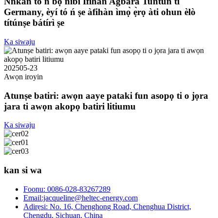
Nǹkan tó ń bọ̀ níbi Ìfihàn Agbára Tuntun ti
Germany, èyí tó ń ṣe àfihàn ìmọ̀ ẹ̀rọ àti ohun èlò
títúnṣe bátírì ṣe
Ka siwaju
2025
05-23
Awọn iroyin
Atunṣe batiri: awọn aaye pataki fun asopọ ti o jọra
jara ti awọn akopọ batiri litiumu
Ka siwaju
kan si wa
Foonu: 0086-028-83267289
Email:jacqueline@heltec-energy.com
Adirẹsi: No. 16, Chenghong Road, Chenghua District,
Chengdu, Sichuan, China