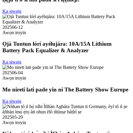
Ka siwaju
2025
06-12
Awọn iroyin
Ọjà Tuntun lórí ayélujára: 10A/15A Lithium
Battery Pack Equalizer & Analyzer
Ka siwaju
2025
06-04
Awọn iroyin
Mo nireti lati pade yin ni The Battery Show Europe
Ka siwaju
2025
05-29
Awọn iroyin