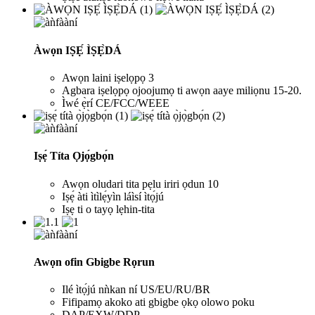
Àwọn IṢẸ́ ÌṢẸ̀DÁ
Awọn laini iṣelọpọ 3
Agbara iṣelọpọ ojoojumọ ti awọn aaye miliọnu 15-20.
Ìwé ẹ̀rí CE/FCC/WEEE
Iṣẹ́ Títa Ọjọ́gbọ́n
Awọn oludari tita pẹlu iriri ọdun 10
Iṣẹ́ àti ìtìlẹ́yìn láìsí ìtọ́jú
Iṣẹ ti o tayọ lẹhin-tita
Awọn ofin Gbigbe Rọrun
Ilé ìtọ́jú nǹkan ní US/EU/RU/BR
Fifipamọ akoko ati gbigbe ọkọ olowo poku
DAP/EXW/DDP