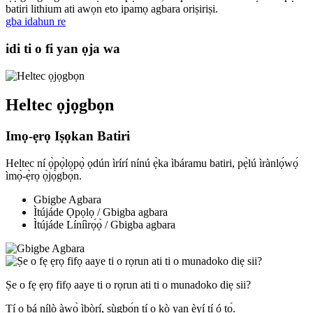
batiri lithium ati awọn eto ipamọ agbara oriṣiriṣi.
gba idahun re
idi ti o fi yan ọja wa
Heltec ọjọgbọn
Imọ-ẹrọ Iṣọkan Batiri
Heltec ní ọ̀pọ̀lọpọ̀ ọdún ìrírí nínú ẹ̀ka ìbáramu batiri, pẹ̀lú ìrànlọ́wọ́
ìmọ̀-ẹ̀rọ ọ̀jọ̀gbọ́n.
Gbigbe Agbara
Ìtújáde Ọpọlọ / Gbigba agbara
Ìtújáde Líníìrọ́ọ̀ / Gbigba agbara
Ṣe o fẹ ẹrọ fifọ aaye ti o rọrun ati ti o munadoko diẹ sii?
Tí o bá nílò àwọ̀ ìbòrí, ṣùgbọ́n tí o kò yan èyí tí ó tọ́.