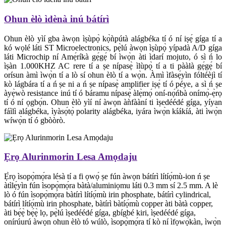
Ohun èlò ìdènà inú bátírì
Ohun èlò yìí gba àwọn ìṣùpọ̀ kọ̀ǹpútà alágbéka tí ó ní iṣẹ́ gíga tí a
kó wọlé láti ST Microelectronics, pẹ̀lú àwọn ìṣùpọ̀ yípadà A/D gíga
láti Microchip ní Amẹ́ríkà gẹ́gẹ́ bí ìwọ̀n àti ìdarí mojuto, ó sì ń lo
ìṣàn 1.000KHZ AC rere tí a ṣe nípasẹ̀ ìlùpọ̀ tí a ti pààlà gẹ́gẹ́ bí
orísun àmì ìwọ̀n tí a lò sí ohun èlò tí a wọ̀n. Àmì ìfàsẹ́yìn fóltéèjì tí
kò lágbára tí a ń ṣe ni a ń ṣe nípasẹ̀ amplifier iṣẹ́ tí ó péye, a sì ń ṣe
àyẹ̀wò resistance inú tí ó báramu nípasẹ̀ àlẹ̀mọ́ oní-nọ́ńbà onímọ̀-ẹ̀rọ
tí ó ní ọgbọ́n. Ohun èlò yìí ní àwọn àǹfààní ti ìṣedéédé gíga, yíyan
fáìlì alágbéka, ìyàsọ́tọ̀ polarity alágbéka, iyára ìwọ̀n kíákíá, àti ìwọ̀n
wíwọ̀n tí ó gbòòrò.
Ẹrọ Alurinmorin Lesa Amọdaju
Ẹ̀rọ ìsopọ̀mọ́ra lésà tí a fi ọwọ́ ṣe fún àwọn bátírì lítíọ́mù-ion ń ṣe
àtìlẹ́yìn fún ìsopọ̀mọ́ra bàtà/aluminiọmu láti 0.3 mm sí 2.5 mm. A lè
lò ó fún ìsopọ̀mọ́ra bàtírì lítíọ́mù irin phosphate, bátírì cylindrical,
bátírì lítíọ́mù irin phosphate, bàtírì bàtíọ́mù copper àti bàtà copper,
àti bẹ́ẹ̀ bẹ́ẹ̀ lọ, pẹ̀lú ìṣedéédé gíga, gbígbé kiri, ìṣedéédé gíga,
onírúurú àwọn ohun èlò tó wúlò, ìsopọ̀mọ́ra tí kò ní ìfọwọ́kàn, ìwọ̀n