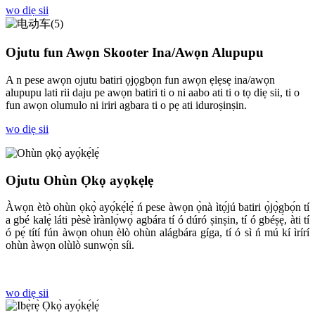
wo diẹ sii
Ojutu fun Awọn Skooter Ina/Awọn Alupupu
A n pese awọn ojutu batiri ọjọgbọn fun awọn ẹlẹsẹ ina/awọn
alupupu lati rii daju pe awọn batiri ti o ni aabo ati ti o tọ diẹ sii, ti o
fun awọn olumulo ni iriri agbara ti o pẹ ati iduroṣinṣin.
wo diẹ sii
Ojutu Ohùn Ọkọ ayọkẹlẹ
Àwọn ètò ohùn ọkọ̀ ayọ́kẹ́lẹ́ ń pese àwọn ọ̀nà ìtọ́jú batiri ọ̀jọ̀gbọ́n tí
a gbé kalẹ̀ láti pèsè ìrànlọ́wọ́ agbára tí ó dúró ṣinṣin, tí ó gbéṣẹ́, àti tí
ó pẹ́ títí fún àwọn ohun èlò ohùn alágbára gíga, tí ó sì ń mú kí ìrírí
ohùn àwọn olùlò sunwọ̀n síi.
wo diẹ sii