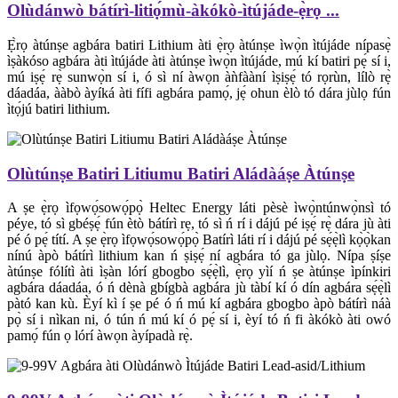
Olùdánwò bátírì-litiọ́mù-àkókò-ìtújáde-ẹ̀rọ ...
Ẹ̀rọ àtúnṣe agbára batiri Lithium àti ẹ̀rọ àtúnṣe ìwọ̀n ìtújáde nípasẹ̀
ìṣàkóso agbára àti ìtújáde àti àtúnṣe ìwọ̀n ìtújáde, mú kí batiri pẹ́ sí i,
mú iṣẹ́ rẹ̀ sunwọ̀n sí i, ó sì ní àwọn àǹfààní ìṣiṣẹ́ tó rọrùn, lílò rẹ̀
dáadáa, ààbò àyíká àti fífi agbára pamọ́, jẹ́ ohun èlò tó dára jùlọ fún
ìtọ́jú batiri lithium.
Olùtúnṣe Batiri Litiumu Batiri Aládàáṣe Àtúnṣe
A ṣe ẹ̀rọ ìfọwọ́sowọ́pọ̀ Heltec Energy láti pèsè ìwọ̀ntúnwọ̀nsì tó
péye, tó sì gbéṣẹ́ fún ètò bátírì rẹ, tó sì ń rí i dájú pé iṣẹ́ rẹ̀ dára jù àti
pé ó pẹ́ títí. A ṣe ẹ̀rọ ìfọwọ́sowọ́pọ̀ Batírì láti rí i dájú pé sẹ́ẹ̀lì kọ̀ọ̀kan
nínú àpò bátírì lithium kan ń ṣiṣẹ́ ní agbára tó ga jùlọ. Nípa ṣíṣe
àtúnṣe fólítì àti ìṣàn lórí gbogbo sẹ́ẹ̀lì, ẹ̀rọ yìí ń ṣe àtúnṣe ìpínkiri
agbára dáadáa, ó ń dènà gbígbà agbára jù tàbí kí ó dín agbára sẹ́ẹ̀lì
pàtó kan kù. Èyí kì í ṣe pé ó ń mú kí agbára gbogbo àpò bátírì náà
pọ̀ sí i nìkan ni, ó tún ń mú kí ó pẹ́ sí i, èyí tó ń fi àkókò àti owó
pamọ́ fún ọ lórí àwọn àyípadà rẹ̀.