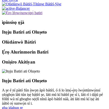
ìpínsísọ ọjà
Itọju Batiri ati Oluṣeto
Olùdánwò Bátírì
Ẹ̀rọ Alurinmorin Batiri
Oniṣiro Akitiyan
Itọju Batiri ati Oluṣeto
A ṣe é ní pàtó fún àwọn àpò bátírì, ó ń lo ìmọ̀-ẹ̀rọ ìwọ́ntúnwọ̀nsí
ọlọ́gbọ́n láti tún iṣẹ́ bátírì ṣe, láti mú kí bátírì pẹ́ sí i, láti rí i dájú pé
fólítì wà ní gbogbo sẹ́ẹ̀lì nínú àpò bátírì náà, àti láti mú kí iṣẹ́ àti
ààbò rẹ̀ sunwọ̀n sí i.
gba idahun re