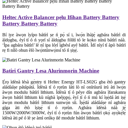
Heltec Active Balancer pẹlu Ifihan Battery Battery
Battery Battery Battery
Bí iye àwọn ìyípo bátírì ṣe ń pọ̀ sí i, ìwọ̀n ìbàjẹ́ agbára bátírì di
àìdọ́gba, èyí tí ó ń yọrí sí àìdọ́gba fólítì tó le koko nínú bátírì náà.
‘Ìpa agbára bátírì’ lè ní ipa lórí ìgbésí ayé bátírì. Ìdí nìyí tí àpò bátírì
rẹ fi nílò ohun èlò ìwọ́ntúnwọ́nsí tó ń ṣiṣẹ́.
Batiri Gantry Lesa Alurinmorin Machine
Ẹ̀rọ ìdènà lésà gẹ́ntry ti Heltec Energy HT-LS02G gba ètò gantry
aládàáṣe pátápátá. Ìdènà tí ó rọrùn láti lò ní onírúurú irú àti ìwọ̀n
àwọn modulu bátírì lithium. Ìdènà tí ó péye dín agbára ìfarakanra
àwọn bátírì lithium kù nígbà ìpéjọpọ̀, èyí tí ó ń mú kí ìṣẹ̀dá àti iṣẹ́
àwọn modulu bátírì lithium sunwọ̀n síi. Ìṣẹ̀dá aládàáṣe ní agbára
gíga àti ètò ìṣiṣẹ́ tí ó rọrùn. Agbára ìdènà náà jẹ́
1500W/2000W/3000W, èyí tí ó rọrùn fún àwọn bátírì ọkọ̀ ayọ́kẹ́lẹ́
ìdènà àti pé ó lè ṣe àmì orúkọ ilé module bátírì lithium.