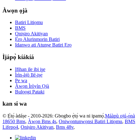
Àwọn ọjà
Batiri Litiọmu
BMS
Oniṣiro Akitiyan
Ẹ̀rọ Alurinmorin Batiri
Idanwo ati Atunṣe Batiri Ẹrọ
Ìjápọ̀ kíákíá
Ifihan ile ibi ise
Ìrìn-àjò Ilé-iṣẹ́
Pe wa
Àwọn Ìròyìn Ọjà
Bulọọgi Pataki
kan si wa
© Ẹ̀tọ́ àdáṣe - 2010-2026: Gbogbo ẹ̀tọ́ wa ni ipamọ́.
Máàpù ojú-ọ̀nà
18650 Bms
,
Àwọn Bms 4s
,
Oniwọntunwọnsi Batiri Litiọmu
,
BMS
Lifepo4
,
Oniṣiro Akitiyan
,
Bms 48v
,