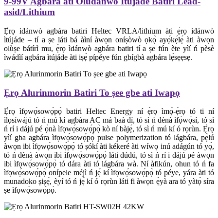
9-99V Agbára àti Olùdánwò Ìtújáde Batiri Lead-
asid/Lithium
Ẹ̀rọ ìdánwò agbára batiri Heltec VRLA/lithium àti ẹ̀rọ ìdánwò
ìtújáde – tí a ṣe láti bá àìní àwọn oníṣòwò ọkọ̀ ayọ́kẹ́lẹ́ àti àwọn
olùṣe bátírì mu, ẹ̀rọ ìdánwò agbára batiri tí a ṣe fún ète yìí ń pèsè
ìwádìí agbára ìtújáde àti iṣẹ́ pípéye fún gbígbà agbára lẹ́sẹẹsẹ.
Ẹrọ Alurinmorin Batiri To ṣee gbe ati Iwapọ
Ẹ̀rọ ìfọwọ́sowọ́pọ̀ batiri Heltec Energy ní ẹ̀rọ ìmọ̀-ẹ̀rọ tó ti ní
ìlọsíwájú tó ń mú kí agbára AC má baà dí, tó sì ń dènà ìfọ́wọ́sí, tó sì
ń rí i dájú pé ọ̀nà ìfọwọ́sowọ́pọ̀ kò ní bàjẹ́, tó sì ń mú kí ó rọrùn. Ẹ̀rọ
yìí gba agbára ìfọwọ́sowọ́pọ̀ pulse polymerization tó lágbára, pẹ̀lú
àwọn ibi ìfọwọ́sowọ́pọ̀ tó ṣókí àti kékeré àti wíwọ inú adágún tó yọ́,
tó ń dènà àwọn ibi ìfọwọ́sowọ́pọ̀ láti dúdú, tó sì ń rí i dájú pé àwọn
ibi ìfọwọ́sowọ́pọ̀ tó dára àti tó lágbára wà. Ní àfikún, ohun tó ń fa
ìfọwọ́sowọ́pọ̀ onípele méjì ń jẹ́ kí ìfọwọ́sowọ́pọ̀ tó péye, yára àti tó
munadoko ṣiṣẹ́, èyí tó ń jẹ́ kí ó rọrùn láti fi àwọn ẹ̀yà ara tó yàtọ̀ síra
ṣe ìfọwọ́sowọ́pọ̀.