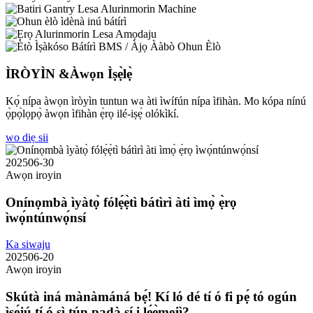
ÌRÒYÌN &
Àwọn Ìṣẹ̀lẹ̀
Kọ́ nípa àwọn ìròyìn tuntun wa àti ìwífún nípa ìfihàn. Mo kópa nínú
ọ̀pọ̀lọpọ̀ àwọn ìfihàn ẹ̀rọ ilé-iṣẹ́ olókìkí.
wo diẹ sii
2025
06-30
Awọn iroyin
Onínọmbà ìyàtọ̀ fólẹ́ẹ̀tì bátìrì àti ìmọ̀ ẹ̀rọ
ìwọ́ntúnwọ́nsí
Ka siwaju
2025
06-20
Awọn iroyin
Skútà iná mànàmáná bẹ́! Kí ló dé tí ó fi pẹ́ tó ogún
ìṣẹ́jú tí ó sì tún padà sí i lẹ́ẹ̀mejì?