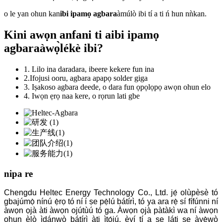
o le yan ohun kan
ibi ipamọ agbara
àmúlò ibi tí a ti ń hun nǹkan.
Kini awọn anfani ti a
ibi ipamọ
agbara
àwọ̀lékè ibi?
1. Lilo ina daradara, ibeere kekere fun ina
2.Ifojusi ooru, agbara apapọ solder giga
3. Iṣakoso agbara deede, o dara fun ọpọlọpọ awọn ohun elo
4. Iwọn ẹrọ naa kere, o rọrun lati gbe
nipa re
Chengdu Heltec Energy Technology Co., Ltd. jẹ́ olùpèsè tó
gbajúmọ̀ nínú ẹ̀rọ tó ní í ṣe pẹ̀lú bátírì, tó ya ara rẹ̀ sí fífúnni ní
àwọn ọjà àti àwọn ojútùú tó ga. Àwọn ọjà pàtàkì wa ní àwọn
ohun èlò ìdánwò bátírì àti ìtọ́jú, èyí tí a ṣe láti ṣe àyẹ̀wò