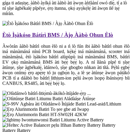
gíga ti adaṣiṣẹ, ààbò àyíká àti ààbò àti àwọn àǹfààní owó díẹ̀, tí a lò
ní ṣíṣe àgbékalẹ̀ pípéye, ẹ̀rọ itanna, ọkọ̀ ayọ́kẹ́lẹ́ àti àwọn ilé iṣẹ́
míràn.
Ètò Ìṣàkóso Bátírì BMS / Àjọ Ààbò Ohun Èlò
Àwòrán ààbò bátírì ohun èlò ni a ń lò fún ibi ààbò bátírì ohun èlò
iná mànàmáná nínú PCB board, kẹ̀kẹ́ iná mànàmáná, scooter iná
mànàmáná, ètò ìṣàkóso bátírì alùpùpù iná mànàmáná BMS, bátírì
EV ọkọ̀ mànàmáná BMS àti bẹ́ẹ̀ bẹ́ẹ̀ lọ. A ní ìlànà pípé ti ṣíṣe
àtúnṣe, ṣíṣe àgbékalẹ̀, ìdánwò, ṣíṣe gbogbo nǹkan àti títà. Pẹ̀lú ẹgbẹ́
àwọn onímọ̀ ẹ̀rọ apẹ̀rẹ tó ju ọgbọ̀n lọ, a lè ṣe àtúnṣe àwọn pátákó
PCB tí a dáàbò bo bátírì lithium-ion pẹ̀lú àwọn ìsopọ̀ ìbánisọ̀rọ̀ bíi
CANBUS, RS485, àti bẹ́ẹ̀ bẹ́ẹ̀ lọ.