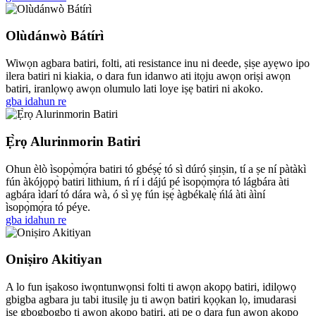
Olùdánwò Bátírì
Wiwọn agbara batiri, folti, ati resistance inu ni deede, ṣiṣe ayẹwo ipo
ilera batiri ni kiakia, o dara fun idanwo ati itọju awọn oriṣi awọn
batiri, iranlọwọ awọn olumulo lati loye iṣẹ batiri ni akoko.
gba idahun re
Ẹ̀rọ Alurinmorin Batiri
Ohun èlò ìsopọ̀mọ́ra batiri tó gbéṣẹ́ tó sì dúró ṣinṣin, tí a ṣe ní pàtàkì
fún àkójọpọ̀ batiri lithium, ń rí i dájú pé ìsopọ̀mọ́ra tó lágbára àti
agbára ìdarí tó dára wà, ó sì yẹ fún iṣẹ́ àgbékalẹ̀ ńlá àti àìní
ìsopọ̀mọ́ra tó péye.
gba idahun re
Oniṣiro Akitiyan
A lo fun iṣakoso iwọntunwọnsi folti ti awọn akopọ batiri, idilọwọ
gbigba agbara ju tabi itusilẹ ju ti awọn batiri kọọkan lọ, imudarasi
iṣẹ gbogbogbo ti awọn akopọ batiri, ati pe o dara fun awọn akopọ