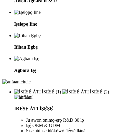
Àwọn Agbára R & D
Iṣelọpọ Iine
Ifihan Ẹgbẹ
Agbara Iṣẹ
IRẸ̀ṢẸ̀ ÀTI ÌṢẸ́ṢẸ̀
Ju awọn onimọ-ẹrọ R&D 30 lọ
Iṣẹ́ OEM & ODM
Ṣíṣe àtúnṣe ìdókòwò ìtẹ̀wé ìlànà