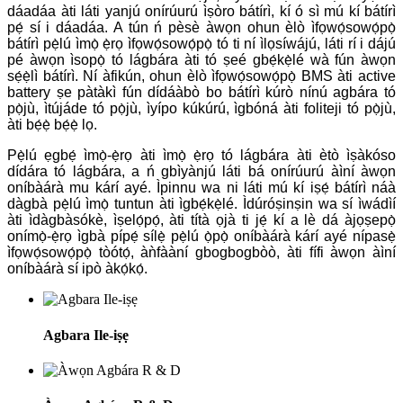
dáadáa àti láti yanjú onírúurú ìṣòro bátírì, kí ó sì mú kí bátírì
pẹ́ sí i dáadáa. A tún ń pèsè àwọn ohun èlò ìfọwọ́sowọ́pọ̀
bátírì pẹ̀lú ìmọ̀ ẹ̀rọ ìfọwọ́sowọ́pọ̀ tó ti ní ìlọsíwájú, láti rí i dájú
pé àwọn ìsopọ̀ tó lágbára àti tó ṣeé gbẹ́kẹ̀lé wà fún àwọn
sẹ́ẹ̀lì bátírì. Ní àfikún, ohun èlò ìfọwọ́sowọ́pọ̀ BMS àti active
battery ṣe pàtàkì fún dídáàbò bo bátírì kúrò nínú agbára tó
pọ̀jù, ìtújáde tó pọ̀jù, ìyípo kúkúrú, ìgbóná àti foliteji tó pọ̀jù,
àti bẹ́ẹ̀ bẹ́ẹ̀ lọ.
Pẹ̀lú ẹgbẹ́ ìmọ̀-ẹ̀rọ àti ìmọ̀ ẹ̀rọ tó lágbára àti ètò ìṣàkóso
dídára tó lágbára, a ń gbìyànjú láti bá onírúurú àìní àwọn
oníbàárà mu kárí ayé. Ìpinnu wa ni láti mú kí iṣẹ́ bátírì náà
dàgbà pẹ̀lú ìmọ̀ tuntun àti ìgbẹ́kẹ̀lé. Ìdúróṣinṣin wa sí ìwádìí
àti ìdàgbàsókè, ìṣelọ́pọ́, àti títà ọjà ti jẹ́ kí a lè dá àjọṣepọ̀
onímọ̀-ẹ̀rọ ìgbà pípẹ́ sílẹ̀ pẹ̀lú ọ̀pọ̀ oníbàárà kárí ayé nípasẹ̀
ìfọwọ́sowọ́pọ̀ tòótọ́, àǹfààní gbogbogbòò, àti fífi àwọn àìní
oníbàárà sí ipò àkọ́kọ́.
Agbara Ile-iṣẹ