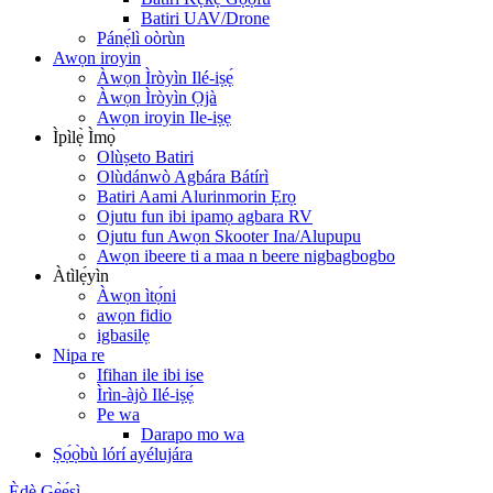
Batiri UAV/Drone
Pánẹ́lì oòrùn
Awọn iroyin
Àwọn Ìròyìn Ilé-iṣẹ́
Àwọn Ìròyìn Ọjà
Awọn iroyin Ile-iṣẹ
Ìpìlẹ̀ Ìmọ̀
Olùṣeto Batiri
Olùdánwò Agbára Bátírì
Batiri Aami Alurinmorin Ẹrọ
Ojutu fun ibi ipamọ agbara RV
Ojutu fun Awọn Skooter Ina/Alupupu
Awọn ibeere ti a maa n beere nigbagbogbo
Àtìlẹ́yìn
Àwọn ìtọ́ni
awọn fidio
igbasilẹ
Nipa re
Ifihan ile ibi ise
Ìrìn-àjò Ilé-iṣẹ́
Pe wa
Darapo mo wa
Ṣọ́ọ̀bù lórí ayélujára
Èdè Gẹ̀ẹ́sì