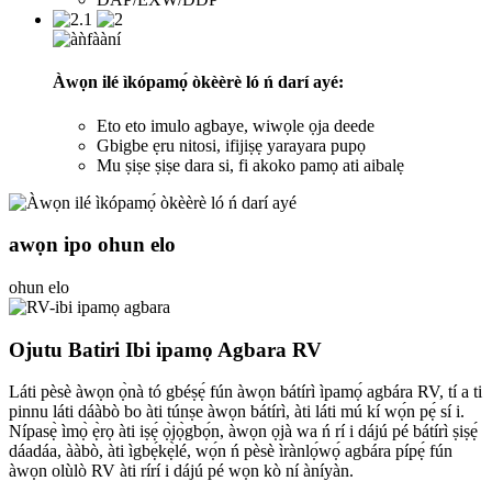
Àwọn ilé ìkópamọ́ òkèèrè ló ń darí ayé:
Eto eto imulo agbaye, wiwọle ọja deede
Gbigbe ẹru nitosi, ifijiṣẹ yarayara pupọ
Mu ṣiṣe ṣiṣe dara si, fi akoko pamọ ati aibalẹ
awọn ipo ohun elo
ohun elo
Ojutu Batiri Ibi ipamọ Agbara RV
Láti pèsè àwọn ọ̀nà tó gbéṣẹ́ fún àwọn bátírì ìpamọ́ agbára RV, tí a ti
pinnu láti dáàbò bo àti túnṣe àwọn bátírì, àti láti mú kí wọ́n pẹ́ sí i.
Nípasẹ̀ ìmọ̀ ẹ̀rọ àti iṣẹ́ ọ̀jọ̀gbọ́n, àwọn ọjà wa ń rí i dájú pé bátírì ṣiṣẹ́
dáadáa, ààbò, àti ìgbẹ́kẹ̀lé, wọ́n ń pèsè ìrànlọ́wọ́ agbára pípẹ́ fún
àwọn olùlò RV àti rírí i dájú pé wọn kò ní àníyàn.