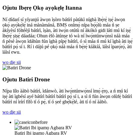
Ojutu Ibẹrẹ Ọkọ ayọkẹlẹ Itanna
Ní dídarí sí yíyanjú àwọn ìṣòro bátírì pàtàkì nígbà ìbẹ̀rẹ̀ iṣẹ́ àwọn
ọkọ̀ ayọ́kẹ́lẹ́ iná mànàmáná, BMS onímọ̀ nípa bọ́ọ̀lù máa ń ṣe
àkíyèsí fóltéèjì bátírì, ìṣàn, àti iwọ̀n otútù ní àkókò gidi láti mú kí iṣẹ́
ìbẹ̀rẹ̀ ṣiṣẹ́ dáadáa; Ohun èlò àtúnṣe tó wà ní ìwọ̀ntúnwọ̀nsì náà máa
ń pèsè àwọn ìdáhùn fún ìgbà pípẹ́ bátírì, ó sì máa ń mú kí ìgbà àti iṣẹ́
bátírì pọ̀ sí i. Rí i dájú pé ọkọ̀ náà máa ń bẹ̀rẹ̀ kíákíá, láìsí ìparọ́rọ́, àti
láìsí ewu.
wo diẹ sii
Ojutu Batiri Drone
Nípa lílo ààbò bátírì, ìdánwò, àti ìwọ́ntúnwọ́nsí ìmọ̀ ẹ̀rọ, a ń mú kí
iṣẹ́ àti ìgbésí ayé bátírì bátírì bátírì pọ̀ sí i, a sì ń fún àwọn olùfẹ́ bátírì
bátírì ní ìrírí fífò tí ó pẹ́, tí ó ṣeé gbẹ́kẹ̀lé, àti tí ó ní ààbò.
wo diẹ sii
Batiri Ibi ipamọ Agbara RV