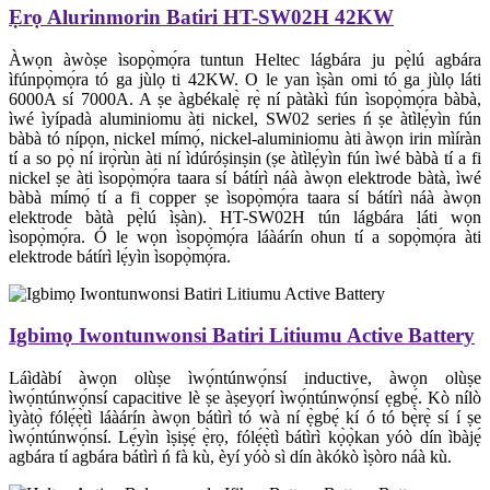
Ẹrọ Alurinmorin Batiri HT-SW02H 42KW
Àwọn àwòṣe ìsopọ̀mọ́ra tuntun Heltec lágbára ju pẹ̀lú agbára
ìfúnpọ̀mọ́ra tó ga jùlọ ti 42KW. O le yan ìṣàn omi tó ga jùlọ láti
6000A sí 7000A. A ṣe àgbékalẹ̀ rẹ̀ ní pàtàkì fún ìsopọ̀mọ́ra bàbà,
ìwé ìyípadà aluminiomu àti nickel, SW02 series ń ṣe àtìlẹ́yìn fún
bàbà tó nípọn, nickel mímọ́, nickel-aluminiomu àti àwọn irin mìíràn
tí a so pọ̀ ní irọ̀rùn àti ní ìdúróṣinṣin (ṣe àtìlẹ́yìn fún ìwé bàbà tí a fi
nickel ṣe àti ìsopọ̀mọ́ra taara sí bátírì náà àwọn elektrode bàtà, ìwé
bàbà mímọ́ tí a fi copper ṣe ìsopọ̀mọ́ra taara sí bátírì náà àwọn
elektrode bàtà pẹ̀lú ìṣàn). HT-SW02H tún lágbára láti wọn
ìsopọ̀mọ́ra. Ó le wọn ìsopọ̀mọ́ra láàárín ohun tí a sopọ̀mọ́ra àti
elektrode bátírì lẹ́yìn ìsopọ̀mọ́ra.
Igbimọ Iwontunwonsi Batiri Litiumu Active Battery
Láìdàbí àwọn olùṣe ìwọ́ntúnwọ́nsí inductive, àwọn olùṣe
ìwọ́ntúnwọ́nsí capacitive lè ṣe àṣeyọrí ìwọ́ntúnwọ́nsí ẹgbẹ́. Kò nílò
ìyàtọ̀ fólẹ́ẹ̀tì láàárín àwọn bátìrì tó wà ní ẹ̀gbẹ́ kí ó tó bẹ̀rẹ̀ sí í ṣe
ìwọ́ntúnwọ́nsí. Lẹ́yìn ìṣiṣẹ́ ẹ̀rọ, fólẹ́ẹ̀tì bátìrì kọ̀ọ̀kan yóò dín ìbàjẹ́
agbára tí agbára bátìrì ń fà kù, èyí yóò sì dín àkókò ìṣòro náà kù.